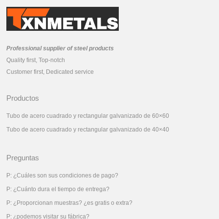
Professional supplier of steel products
Quality first, Top-notch
Customer first, Dedicated service
Productos
Tubo de acero cuadrado y rectangular galvanizado de 60×60
Tubo de acero cuadrado y rectangular galvanizado de 40×40
Preguntas
P: ¿Cuáles son sus condiciones de pago?
P: ¿Cuánto dura el tiempo de entrega?
P: ¿Proporcionan muestras? ¿es gratis o extra?
P: ¿podemos visitar su fábrica?